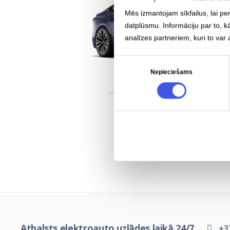
Mēs izmantojam sīkfailus, lai pe
datplūsmu. Informāciju par to, k
analīzes partneriem, kuri to var 
Piekrišanas
Nepieciešams
izvēle
Atbalsts elektroauto uzlādes laikā 24/7
+3