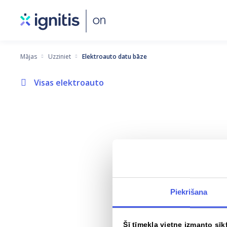
Pārlekt
uz
galveno
saturu
Mājas
Uzziniet
Elektroauto datu bāze
Visas elektroauto
Piekrišana
Šī tīmekļa vietne izmanto sīk