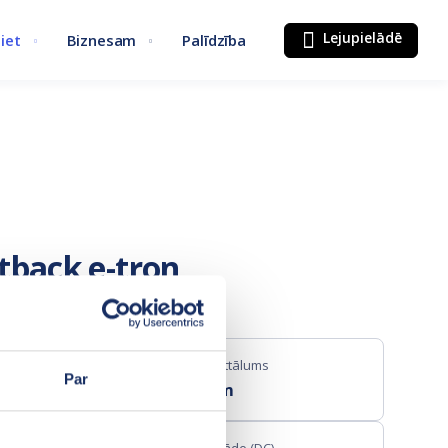
Lejupielādē
iet
Biznesam
Palīdzība
tback e-tron
Maks. attālums
Par
627 km