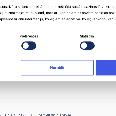
Lēnā uzlāde (AC)
Type-2
11
k
rsonalizētu saturu un reklāmas, nodrošinātu sociālo saziņas līdzekļu fu
ā jūs izmantojat mūsu vietni, mēs arī kopīgojam ar saviem sociālās saz
apvienot ar citu informāciju, ko viņiem sniedzat vai ko viņi apkopo, kad 
Piedziņas jauda
240 kW
Preferences
Statistika
Vieduzlāde
Tiek atbalstī
Noraidīt
71 643 73737
info@ignitison.lv