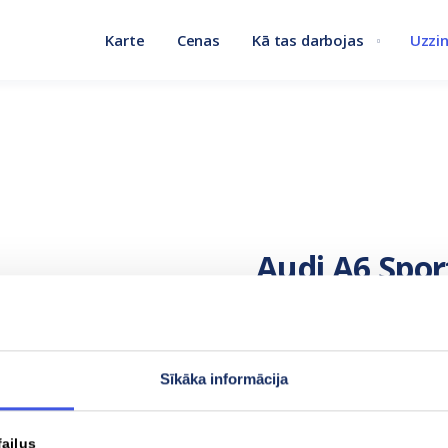
Karte
Cenas
Kā tas darbojas
Uzzin
Audi A6 Spor
Baterijas ietilpība
Sīkāka informācija
75.8 kWh
failus