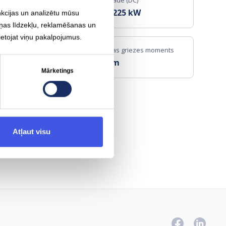
Ātrā uzlāde (DC)
W
CCS
225
kW
nkcijas un analizētu mūsu
iņas līdzekļu, reklamēšanas un
lietojat viņu pakalpojumus.
Piedziņas griezes moments
435 Nm
Mārketings
ta
Atļaut visu