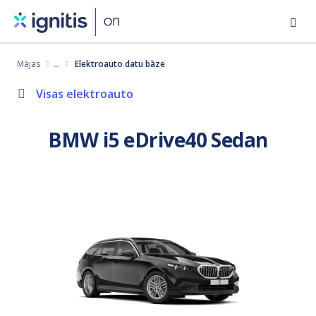
Pārlekt
uz
galveno
Mājas
Elektroauto datu bāze
saturu
Visas elektroauto
BMW i5 eDrive40 Sedan