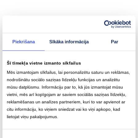
Piekrišana
Sīkāka informācija
Par
Baterijas ietilpība
Maks. attālums
Šī tīmekļa vietne izmanto sīkfailus
81.2 kWh
627 km
Mēs izmantojam sīkfailus, lai personalizētu saturu un reklāmas,
nodrošinātu sociālo saziņas līdzekļu funkcijas un analizētu
mūsu datplūsmu. Informāciju par to, kā jūs izmantojat mūsu
vietni, mēs arī kopīgojam ar saviem sociālās saziņas līdzekļu,
reklamēšanas un analīzes partneriem, kuri to var apvienot ar
Lēnā uzlāde (AC)
Ātrā uzlāde (DC)
citu informāciju, ko viņiem sniedzat vai ko viņi apkopo, kad
Type-2
CCS
lietojat viņu pakalpojumus.
11
kW
206
kW
Piekrišanas