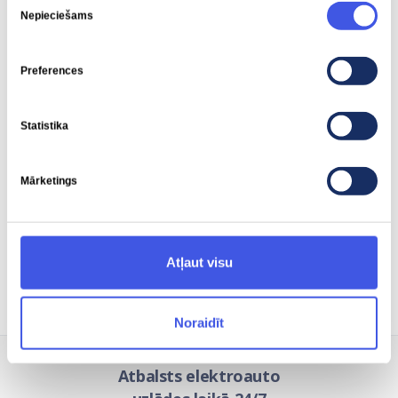
Nepieciešams
izvēle
Piedziņas jauda
Piedziņas griezes moments
Preferences
250 kW
400 Nm
Statistika
Mārketings
Vieduzlāde
Tiek atbalstīta
Atļaut visu
Noraidīt
Atbalsts elektroauto