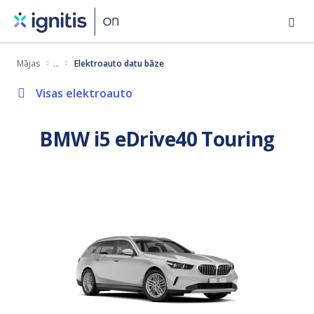
Pārlekt
uz
galveno
Mājas
Elektroauto datu bāze
saturu
Visas elektroauto
BMW i5 eDrive40 Touring