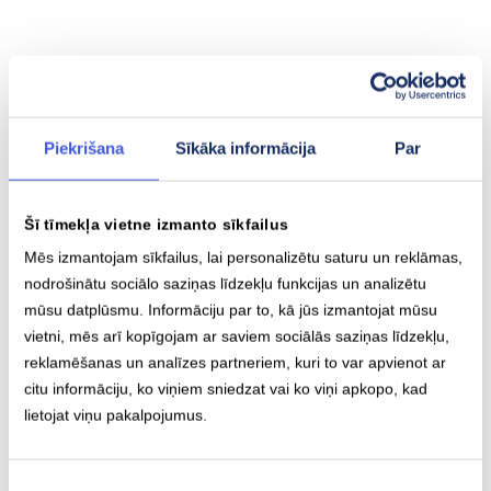
Piekrišana
Sīkāka informācija
Par
Baterijas ietilpība
Maks. attālums
Šī tīmekļa vietne izmanto sīkfailus
81.2 kWh
560 km
Mēs izmantojam sīkfailus, lai personalizētu saturu un reklāmas,
nodrošinātu sociālo saziņas līdzekļu funkcijas un analizētu
mūsu datplūsmu. Informāciju par to, kā jūs izmantojat mūsu
vietni, mēs arī kopīgojam ar saviem sociālās saziņas līdzekļu,
reklamēšanas un analīzes partneriem, kuri to var apvienot ar
Lēnā uzlāde (AC)
Ātrā uzlāde (DC)
citu informāciju, ko viņiem sniedzat vai ko viņi apkopo, kad
Type-2
CCS
lietojat viņu pakalpojumus.
11
kW
206
kW
Piekrišanas