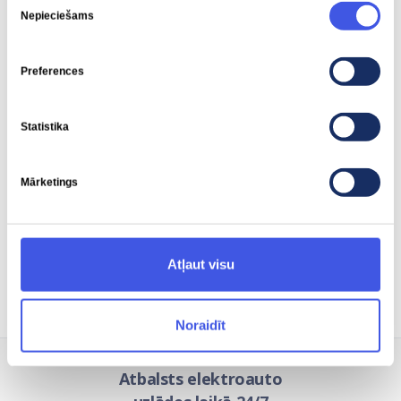
Nepieciešams
izvēle
Piedziņas jauda
Piedziņas griezes moments
Preferences
250 kW
430 Nm
Statistika
Mārketings
Vieduzlāde
Tiek atbalstīta
Atļaut visu
Noraidīt
Atbalsts elektroauto