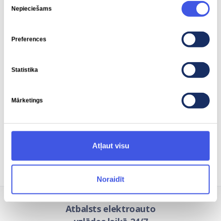
Nepieciešams
izvēle
Piedziņas jauda
Piedziņas griezes moments
Preferences
442 kW
795 Nm
Statistika
Mārketings
Vieduzlāde
Tiek atbalstīta
Atļaut visu
Noraidīt
Atbalsts elektroauto