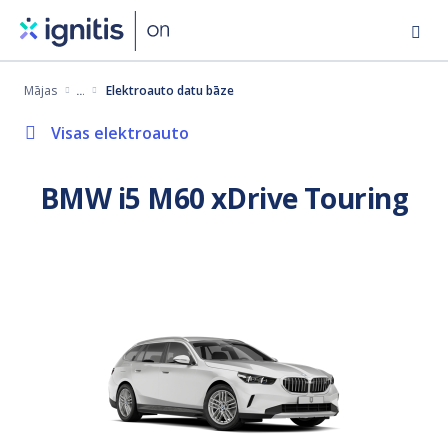
Pārlekt
uz
galveno
Mājas
Elektroauto datu bāze
saturu
Visas elektroauto
BMW i5 M60 xDrive Touring