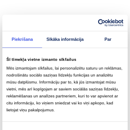
Piekrišana
Sīkāka informācija
Par
Baterijas ietilpība
Maks. attālums
Šī tīmekļa vietne izmanto sīkfailus
81.2 kWh
522 km
Mēs izmantojam sīkfailus, lai personalizētu saturu un reklāmas,
nodrošinātu sociālo saziņas līdzekļu funkcijas un analizētu
mūsu datplūsmu. Informāciju par to, kā jūs izmantojat mūsu
vietni, mēs arī kopīgojam ar saviem sociālās saziņas līdzekļu,
reklamēšanas un analīzes partneriem, kuri to var apvienot ar
Lēnā uzlāde (AC)
Ātrā uzlāde (DC)
citu informāciju, ko viņiem sniedzat vai ko viņi apkopo, kad
Type-2
CCS
lietojat viņu pakalpojumus.
22
kW
206
kW
Piekrišanas