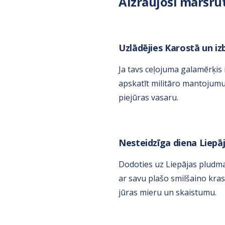
Aizraujoši maršrut
Uzlādējies Karostā un iz
Ja tavs ceļojuma galamērķis 
apskatīt militāro mantojum
piejūras vasaru.
Nesteidzīga diena Liepā
Dodoties uz Liepājas pludmal
ar savu plašo smilšaino kra
jūras mieru un skaistumu.