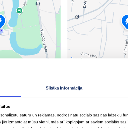
Liepāja E.Tisē 55A
, Latvija
Eduarda Tisē iela 55A, Liepāj
Sīkāka informācija
2x Type-2 22 kW
Rādīt maršrutu
failus
rsonalizētu saturu un reklāmas, nodrošinātu sociālo saziņas līdzekļu fu
ā jūs izmantojat mūsu vietni, mēs arī kopīgojam ar saviem sociālās saz