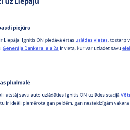
i uz Liepāju
baudi piejūru
ir Liepāja, Ignitis ON piedāvā ērtas
uzlādes vietas
, tostarp 
u.
Ģenerāļa Dankera iela 2a
ir vieta, kur var uzlādēt savu
ele
jas pludmalē
i, atstāj savu auto uzlādēties Ignitis ON uzlādes stacijā
Vētr
stu ir ideāli piemērota gan peldēm, gan nesteidzīgām vakara 