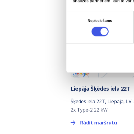
analīzes partneriem, kuri to var 
Piekrišanas
Nepieciešams
izvēle
Liepāja Šķēdes iela 22T
Šķēdes iela 22T, Liepāja, LV-
2x Type-2 22 kW
Rādīt maršrutu