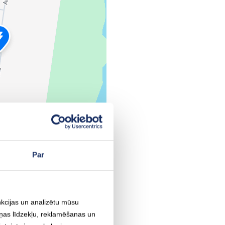
a, LV-3407, Latvija
Par
nkcijas un analizētu mūsu
iņas līdzekļu, reklamēšanas un