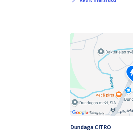
Rādīt maršrutu
Dundaga CITRO