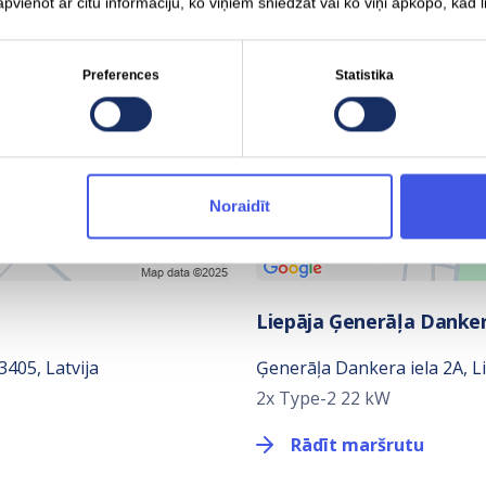
apvienot ar citu informāciju, ko viņiem sniedzat vai ko viņi apkopo, kad 
Preferences
Statistika
Noraidīt
Liepāja Ģenerāļa Danke
3405, Latvija
Ģenerāļa Dankera iela 2A, Li
2x Type-2 22 kW
Rādīt maršrutu