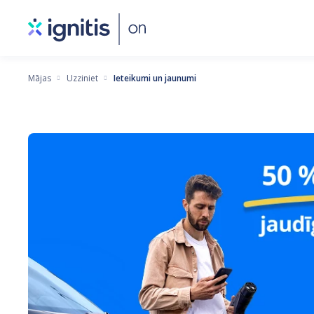
Pārlekt
uz
galveno
saturu
Mājas
Uzziniet
Ieteikumi un jaunumi