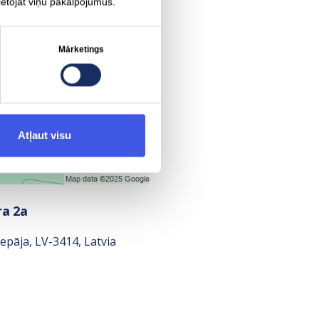
lietojat viņu pakalpojumus.
Mārketings
Atļaut visu
ra 2a
epāja, LV-3414, Latvia