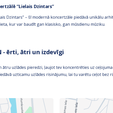
rtzālē “Lielais Dzintars”
lais Dzintars” – šī modernā koncertzāle piedāvā unikālu arh
ieta, kur var baudīt gan klasisko, gan mūsdienu mūziku.
- ērti, ātri un izdevīgi
 ātru uzlādes pieredzi, ļaujot tev koncentrēties uz ceļojum
piedāvā uzticamu uzlādes risinājumu, lai tu varētu ceļot bez 