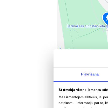
Liepāja Vētru iela 2
Vētru iela 2, Liepāja, LV-3401
Piekrišana
4x CCS 150 kW
Rādīt maršrutu
Šī tīmekļa vietne izmanto sīk
Mēs izmantojam sīkfailus, lai pe
datplūsmu. Informāciju par to, k