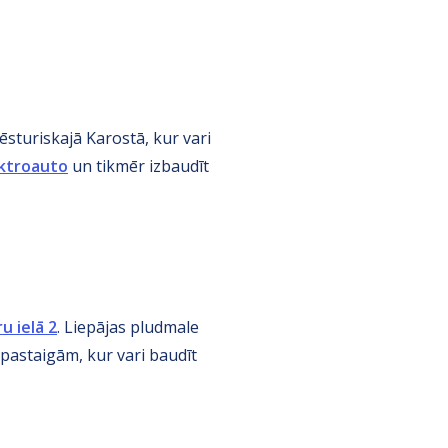
vēsturiskajā Karostā, kur vari
ktroauto
un tikmēr izbaudīt
u ielā 2
. Liepājas pludmale
pastaigām, kur vari baudīt