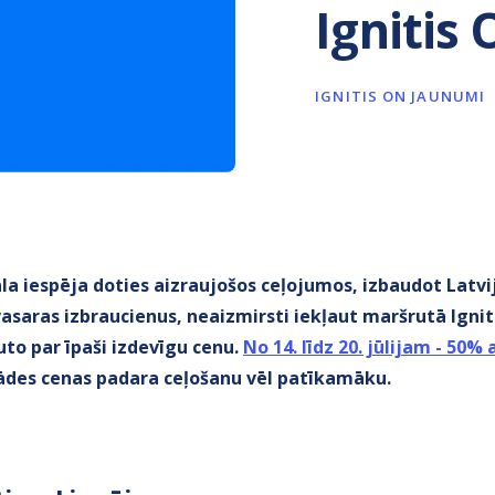
Ignitis
IGNITIS ON JAUNUMI
deāla iespēja doties aizraujošos ceļojumos, izbaudot Latv
vasaras izbraucienus, neaizmirsti iekļaut maršrutā Igni
uto par īpaši izdevīgu cenu.
No 14. līdz 20. jūlijam - 50% 
ādes cenas padara ceļošanu vēl patīkamāku.