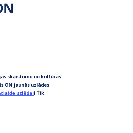
 ON
ijas skaistumu un kultūras
tis ON jaunās uzlādes
atlaide uzlādei
! Tik