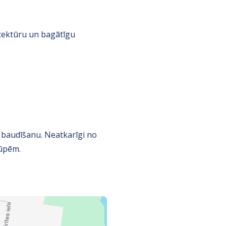
itektūru un bagātīgu
a baudīšanu. Neatkarīgi no
rūpēm.