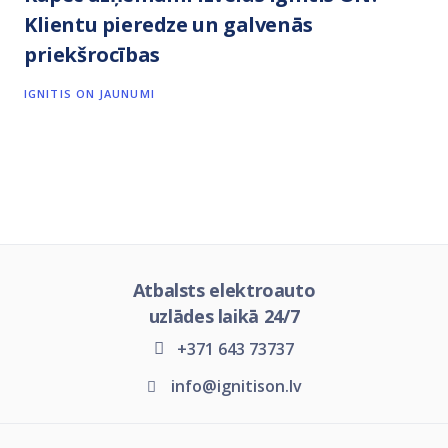
Klientu pieredze un galvenās
priekšrocības
IGNITIS ON JAUNUMI
Atbalsts elektroauto
uzlādes laikā 24/7
+371 643 73737
info@ignitison.lv