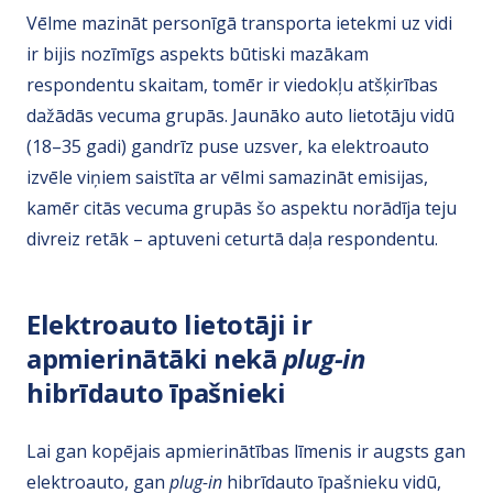
Vēlme mazināt personīgā transporta ietekmi uz vidi
ir bijis nozīmīgs aspekts būtiski mazākam
respondentu skaitam, tomēr ir viedokļu atšķirības
dažādās vecuma grupās. Jaunāko auto lietotāju vidū
(18–35 gadi) gandrīz puse uzsver, ka elektroauto
izvēle viņiem saistīta ar vēlmi samazināt emisijas,
kamēr citās vecuma grupās šo aspektu norādīja teju
divreiz retāk – aptuveni ceturtā daļa respondentu.
Elektroauto lietotāji ir
apmierinātāki nekā
plug-in
hibrīdauto īpašnieki
Lai gan kopējais apmierinātības līmenis ir augsts gan
elektroauto, gan
plug-in
hibrīdauto īpašnieku vidū,