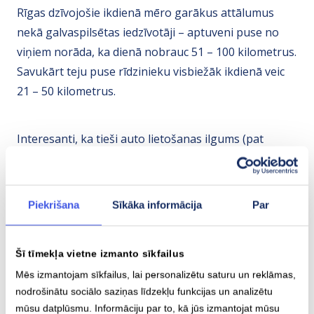
Rīgas dzīvojošie ikdienā mēro garākus attālumus
nekā galvaspilsētas iedzīvotāji – aptuveni puse no
viņiem norāda, ka dienā nobrauc 51 – 100 kilometrus.
Savukārt teju puse rīdzinieku visbiežāk ikdienā veic
21 – 50 kilometrus.
Interesanti, ka tieši auto lietošanas ilgums (pat
vairāk nekā baterijas ietilpība) ietekmē uzticību
tehnoloģijai – braucēji ar vismaz trīs gadu pieredzi
biežāk ikdienā ar elektroauto veic distances, kas ir
Piekrišana
Sīkāka informācija
Par
garākas par 100 kilometriem. Savukārt visiem
automobiļiem, kuru baterija ir lielāka par 24 kW,
Šī tīmekļa vietne izmanto sīkfailus
veiktie attālumi būtiski neatšķiras.
Mēs izmantojam sīkfailus, lai personalizētu saturu un reklāmas,
nodrošinātu sociālo saziņas līdzekļu funkcijas un analizētu
Vēl viens faktors, kas ietekmē ikdienā veicamo
mūsu datplūsmu. Informāciju par to, kā jūs izmantojat mūsu