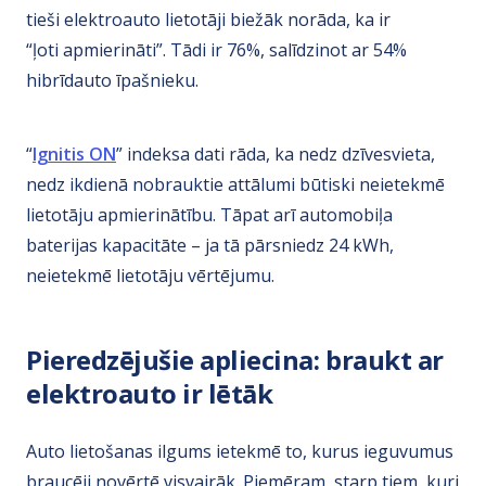
tieši elektroauto lietotāji biežāk norāda, ka ir
“ļoti apmierināti”. Tādi ir 76%, salīdzinot ar 54%
hibrīdauto īpašnieku.
“
Ignitis ON
” indeksa dati rāda, ka nedz dzīvesvieta,
nedz ikdienā nobrauktie attālumi būtiski neietekmē
lietotāju apmierinātību. Tāpat arī automobiļa
baterijas kapacitāte – ja tā pārsniedz 24 kWh,
neietekmē lietotāju vērtējumu.
Pieredzējušie apliecina: braukt ar
elektroauto ir lētāk
Auto lietošanas ilgums ietekmē to, kurus ieguvumus
braucēji novērtē visvairāk. Piemēram, starp tiem, kuri