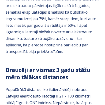
ar elektroauto pārvietojas ilgāk nekā trīs gadus,
zemākas ekspluatācijas izmaksas kā būtiskāko
ieguvumu izceļ jau 79%, kamēr starp tiem, kuri auto
lieto mazāk par gadu, šis rādītājs ir 60%. Tāpat
ilgtermiņa lietotāji biežāk novērtē arī elektroauto
dinamiku, tostarp straujāku uzrāvienu – tas
apliecina, ka pieredze nostiprina pārliecību par
transportlīdzekļa priekšrocībām.
Braucēji ar vismaz 3 gadu stāžu
mēro tālākas distances
Populārākā distance, ko ikdienā vidēji nobrauc
Latvijas elektroauto lietotāji ir 21 – 100 kilometri,
atklāj “Ignitis ON” indekss. Nepārsteidz, ka ārpus