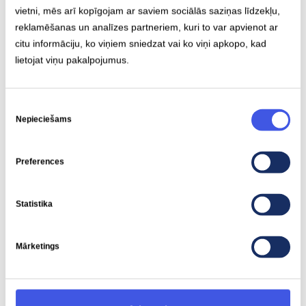
attālumu ir automobiļa tehnoloģija. Dati parāda,
plug-
vietni, mēs arī kopīgojam ar saviem sociālās saziņas līdzekļu,
in
hibrīdauto lietotāju vidū tikai 13% pārsniedz 50
reklamēšanas un analīzes partneriem, kuri to var apvienot ar
citu informāciju, ko viņiem sniedzat vai ko viņi apkopo, kad
kilometru dienā, kamēr elektroauto īpašnieku vidū
lietojat viņu pakalpojumus.
tādi ir teju trešdaļa.
Piekrišanas
*Pētījumu veica SKDS laika posmā no 20.06.2025. līdz 30.06.2025.
Nepieciešams
izvēle
Aptaujā piedalījās 209 Latvijas pastāvīgie iedzīvotāji vecumā no
18 gadiem, kuriem pašiem vai viņu ģimenē ir elektroauto vai
plug-
Preferences
in
hibrīdauto.
Statistika
Mārketings
Saistītie raksti