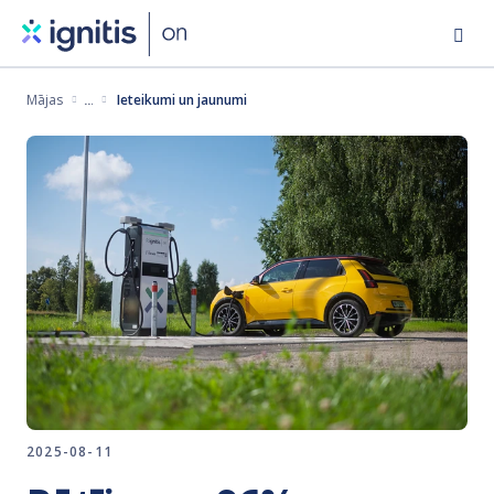
Pārlekt
uz
galveno
Mājas
Ieteikumi un jaunumi
saturu
2025-08-11