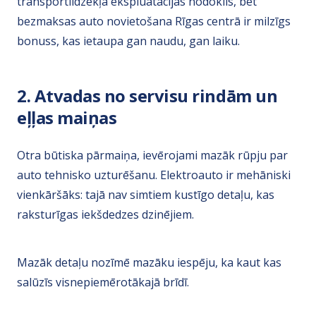
transportlīdzekļa ekspluatācijas nodoklis, bet
bezmaksas auto novietošana Rīgas centrā ir milzīgs
bonuss, kas ietaupa gan naudu, gan laiku.
2. Atvadas no servisu rindām un
eļļas maiņas
Otra būtiska pārmaiņa, ievērojami mazāk rūpju par
auto tehnisko uzturēšanu. Elektroauto ir mehāniski
vienkāršāks: tajā nav simtiem kustīgo detaļu, kas
raksturīgas iekšdedzes dzinējiem.
Mazāk detaļu nozīmē mazāku iespēju, ka kaut kas
salūzīs visnepiemērotākajā brīdī.