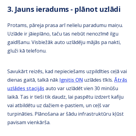
3. Jauns ieradums - plānot uzlādi
Protams, pāreja prasa arī nelielu paradumu maiņu.
Uzlāde ir jāieplāno, taču tas nebūt nenozīmē ilgu
gaidīšanu. Visbiežāk auto uzlādēju mājās pa nakti,
gluži kā telefonu.
Savukārt reizēs, kad nepieciešams uzpildīties ceļā vai
dienas gaitā, talkā nāk
Ignitis ON
uzlādes tīkls.
Ātrās
uzlādes stacijās
auto var uzlādēt vien 30 minūšu
laikā. Tas ir tieši tik daudz, lai paspētu izdzert kafiju
vai atbildētu uz dažiem e-pastiem, un ceļš var
turpināties. Plānošana ar šādu infrastruktūru kļūst
pavisam vienkārša.