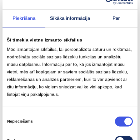
Piekrišana
Sīkāka informācija
Par
Strādājot
Ignitis Group
Latvija, es ikdienā redzu,
cik nozīmīga ir zaļā enerģija un ilgtspējīgi risinājumi.
Esmu daļa no komandas, kas attīsta
uzlādes
Šī tīmekļa vietne izmanto sīkfailus
infrastruktūru
, lai padarītu elektroauto pieejamus
Mēs izmantojam sīkfailus, lai personalizētu saturu un reklāmas,
ikvienam. Redzot citus cilvēkus mainām savus
nodrošinātu sociālo saziņas līdzekļu funkcijas un analizētu
paradumus, rodas kopības sajūta, mēs visi esam daļa
mūsu datplūsmu. Informāciju par to, kā jūs izmantojat mūsu
no lielām, pozitīvām pārmaiņām.
vietni, mēs arī kopīgojam ar saviem sociālās saziņas līdzekļu,
reklamēšanas un analīzes partneriem, kuri to var apvienot ar
citu informāciju, ko viņiem sniedzat vai ko viņi apkopo, kad
lietojat viņu pakalpojumus.
Piekrišanas
Saistītie raksti
Nepieciešams
izvēle