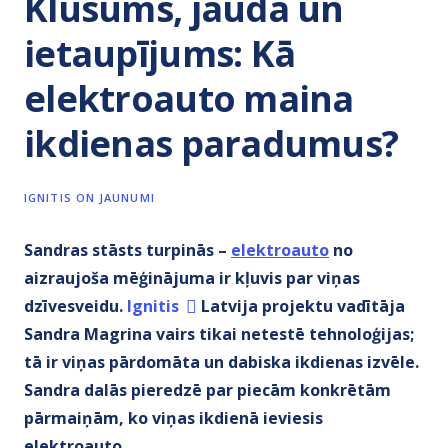
Klusums, jauda un
ietaupījums: Kā
elektroauto maina
ikdienas paradumus?
IGNITIS ON JAUNUMI
Sandras stāsts turpinās –
elektroauto
no
aizraujoša mēģinājuma ir kļuvis par viņas
dzīvesveidu.
Ignitis
Latvija projektu vadītāja
Sandra Magrina vairs tikai netestē tehnoloģijas;
tā ir viņas pārdomāta un dabiska ikdienas izvēle.
Sandra dalās pieredzē par piecām konkrētām
pārmaiņām, ko viņas ikdienā ieviesis
elektroauto.