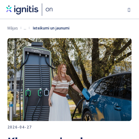
Pārlekt
uz
galveno
Mājas
Ieteikumi un jaunumi
saturu
2026-04-27