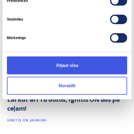
Preferences
Statistika
Mārketings
Atļaut visu
Noraidīt
2026-01-20
Lai kur arī Tu dotos, Ignitis ON būs pa
ceļam!
IGNITIS ON JAUNUMI