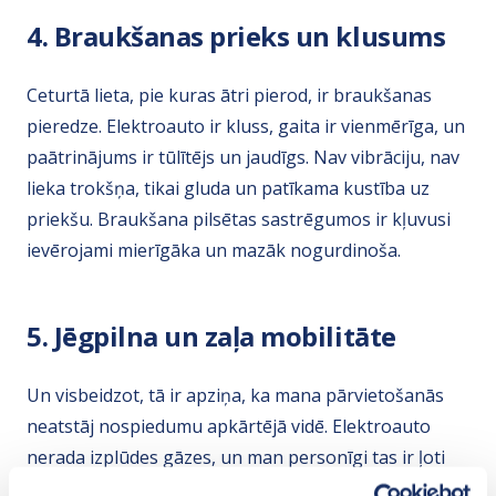
4. Braukšanas prieks un klusums
Ceturtā lieta, pie kuras ātri pierod, ir braukšanas
pieredze. Elektroauto ir kluss, gaita ir vienmērīga, un
paātrinājums ir tūlītējs un jaudīgs. Nav vibrāciju, nav
lieka trokšņa, tikai gluda un patīkama kustība uz
priekšu. Braukšana pilsētas sastrēgumos ir kļuvusi
ievērojami mierīgāka un mazāk nogurdinoša.
5. Jēgpilna un zaļa mobilitāte
Un visbeidzot, tā ir apziņa, ka mana pārvietošanās
neatstāj nospiedumu apkārtējā vidē. Elektroauto
nerada izplūdes gāzes, un man personīgi tas ir ļoti
svarīgi.