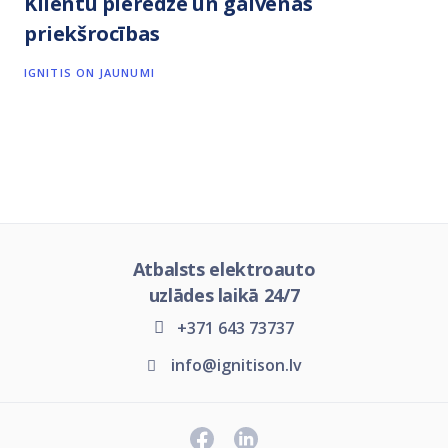
Klientu pieredze un galvenās
priekšrocības
IGNITIS ON JAUNUMI
Atbalsts elektroauto
uzlādes laikā 24/7
+371 643 73737
info@ignitison.lv