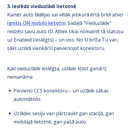
3. Ieslēdz vieduzlādi lietotnē
Kamēr auto lādējas vai vēlāk jebkurā ērtā brīdī atver
Ignitis ON mobilo lietotni
. Sadaļā “Vieduzlāde”
redzēsi savu auto ID. Atliek tikai nomainīt tā statusu
uz Enabled (Ieslēgts) – un viss. No šī brīža Tu vari
sākt uzlādi vienkārši pievienojot konektoru.
Kad vieduzlāde ieslēgta, uzlāde kļūst gandrīz
nemanāma:
Pievieno CCS konektoru – un uzlāde sākas
automātiski.
Uzlādes sesiju vari pārtraukt gan stacijā, gan
mobilajā lietotnē, gan pašā auto.