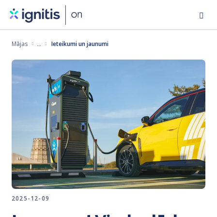
Pārlekt
uz
galveno
Mājas
Ieteikumi un jaunumi
saturu
2025-12-09