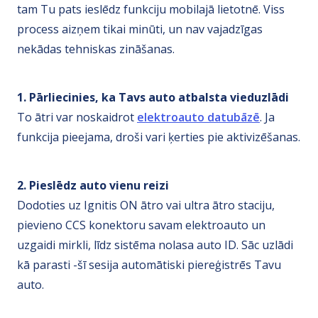
tam Tu pats ieslēdz funkciju mobilajā lietotnē. Viss
process aizņem tikai minūti, un nav vajadzīgas
nekādas tehniskas zināšanas.
1. Pārliecinies, ka Tavs auto atbalsta vieduzlādi
To ātri var noskaidrot
elektroauto datubāzē
. Ja
funkcija pieejama, droši vari ķerties pie aktivizēšanas.
2. Pieslēdz auto vienu reizi
Dodoties uz Ignitis ON ātro vai ultra ātro staciju,
pievieno CCS konektoru savam elektroauto un
uzgaidi mirkli, līdz sistēma nolasa auto ID. Sāc uzlādi
kā parasti -šī sesija automātiski piereģistrēs Tavu
auto.