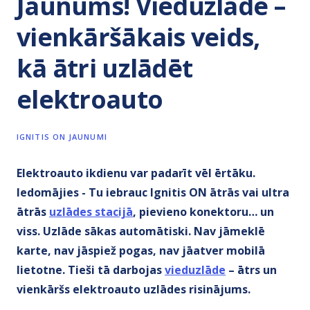
Jaunums! Vieduzlāde –
vienkāršākais veids,
kā ātri uzlādēt
elektroauto
IGNITIS ON JAUNUMI
Elektroauto ikdienu var padarīt vēl ērtāku.
Iedomājies - Tu iebrauc Ignitis ON ātrās vai ultra
ātrās
uzlādes stacijā
, pievieno konektoru… un
viss. Uzlāde sākas automātiski. Nav jāmeklē
karte, nav jāspiež pogas, nav jāatver mobilā
lietotne. Tieši tā darbojas
vieduzlāde
– ātrs un
vienkāršs elektroauto uzlādes risinājums.