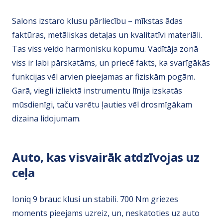
Salons izstaro klusu pārliecību – mīkstas ādas
faktūras, metāliskas detaļas un kvalitatīvi materiāli.
Tas viss veido harmonisku kopumu. Vadītāja zonā
viss ir labi pārskatāms, un priecē fakts, ka svarīgākās
funkcijas vēl arvien pieejamas ar fiziskām pogām.
Garā, viegli izliektā instrumentu līnija izskatās
mūsdienīgi, taču varētu ļauties vēl drosmīgākam
dizaina lidojumam.
Auto, kas visvairāk atdzīvojas uz
ceļa
Ioniq 9 brauc klusi un stabili. 700 Nm griezes
moments pieejams uzreiz, un, neskatoties uz auto