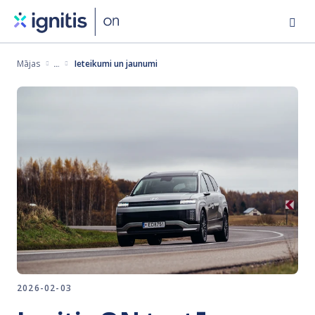
Pārlekt
uz
galveno
Mājas
Ieteikumi un jaunumi
saturu
2026-02-03