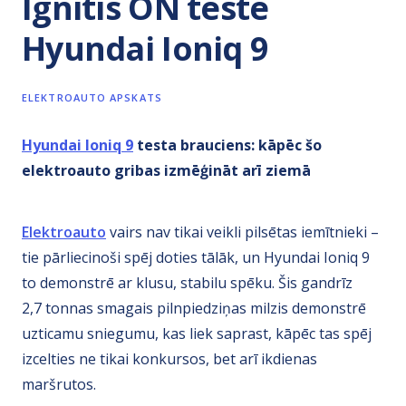
Ignitis ON testē
Hyundai Ioniq 9
ELEKTROAUTO APSKATS
Hyundai Ioniq 9
testa brauciens: kāpēc šo
elektroauto gribas izmēģināt arī ziemā
Elektroauto
vairs nav tikai veikli pilsētas iemītnieki –
tie pārliecinoši spēj doties tālāk, un Hyundai Ioniq 9
to demonstrē ar klusu, stabilu spēku. Šis gandrīz
2,7 tonnas smagais pilnpiedziņas milzis demonstrē
uzticamu sniegumu, kas liek saprast, kāpēc tas spēj
izcelties ne tikai konkursos, bet arī ikdienas
maršrutos.