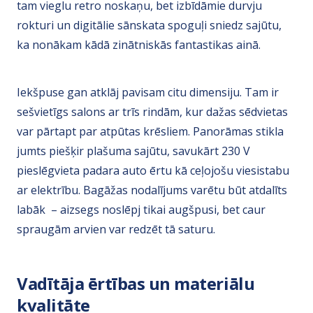
tam vieglu retro noskaņu, bet izbīdāmie durvju
rokturi un digitālie sānskata spoguļi sniedz sajūtu,
ka nonākam kādā zinātniskās fantastikas ainā.
Iekšpuse gan atklāj pavisam citu dimensiju. Tam ir
sešvietīgs salons ar trīs rindām, kur dažas sēdvietas
var pārtapt par atpūtas krēsliem. Panorāmas stikla
jumts piešķir plašuma sajūtu, savukārt 230 V
pieslēgvieta padara auto ērtu kā ceļojošu viesistabu
ar elektrību. Bagāžas nodalījums varētu būt atdalīts
labāk – aizsegs noslēpj tikai augšpusi, bet caur
spraugām arvien var redzēt tā saturu.
Vadītāja ērtības un materiālu
kvalitāte