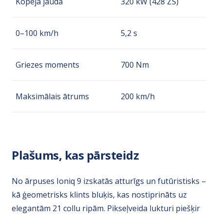
Kopējā jauda
320 kW (428 ZS)
0–100 km/h
5,2 s
Griezes moments
700 Nm
Maksimālais ātrums
200 km/h
Plašums, kas pārsteidz
No ārpuses Ioniq 9 izskatās atturīgs un futūristisks –
kā ģeometrisks klints bluķis, kas nostiprināts uz
elegantām 21 collu ripām. Pikseļveida lukturi piešķir