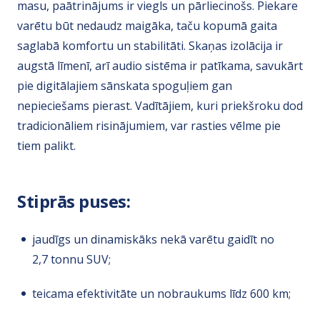
masu, paātrinājums ir viegls un pārliecinošs. Piekare
varētu būt nedaudz maigāka, taču kopumā gaita
saglabā komfortu un stabilitāti. Skaņas izolācija ir
augstā līmenī, arī audio sistēma ir patīkama, savukārt
pie digitālajiem sānskata spoguļiem gan
nepieciešams pierast. Vadītājiem, kuri priekšroku dod
tradicionāliem risinājumiem, var rasties vēlme pie
tiem palikt.
Stiprās puses:
jaudīgs un dinamiskāks nekā varētu gaidīt no
2,7 tonnu SUV;
teicama efektivitāte un nobraukums līdz 600 km;