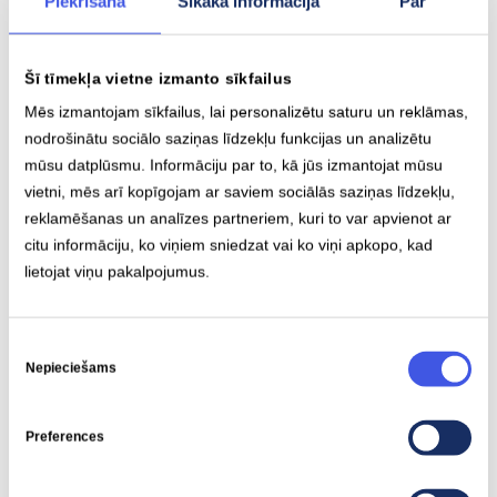
Piekrišana
Sīkāka informācija
Par
navigācijā iezīmēta
uzlādes stacija
. Uzlādes ātrumi ir
iespaidīgi, un pie 150 kW stacijas papildus 100 km var
iegūt aptuveni 10 minūtēs. Pie jaudīgākām stacijām
Šī tīmekļa vietne izmanto sīkfailus
tas notiek vēl divreiz ātrāk. Pat aktīvi braucot, vidējais
Mēs izmantojam sīkfailus, lai personalizētu saturu un reklāmas,
patēriņš ap 28 kWh/100 km ļauj optimistiski skatīties
nodrošinātu sociālo saziņas līdzekļu funkcijas un analizētu
uz ražotāja solītajiem 600 km. Drošības sajūtu
mūsu datplūsmu. Informāciju par to, kā jūs izmantojat mūsu
pastiprina arī 5 gadu vispārējā garantija un 12 gadu
vietni, mēs arī kopīgojam ar saviem sociālās saziņas līdzekļu,
reklamēšanas un analīzes partneriem, kuri to var apvienot ar
pretkorozijas aizsardzība.
citu informāciju, ko viņiem sniedzat vai ko viņi apkopo, kad
lietojat viņu pakalpojumus.
Ioniq 9 ir auto, pie kura gribas atgriezties, it īpaši
ziemā, kad pieejami braukšanas režīmi – “kalns”,
Piekrišanas
“dubļi” un “sniegs” – ļauj atklāt jaunas šī klusi jaudīgā
Nepieciešams
izvēle
elektriskā giganta šķautnes.
Preferences