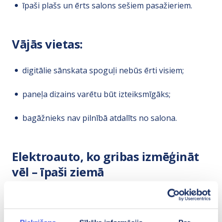
īpaši plašs un ērts salons sešiem pasažieriem.
Vājās vietas:
digitālie sānskata spoguļi nebūs ērti visiem;
paneļa dizains varētu būt izteiksmīgāks;
bagāžnieks nav pilnībā atdalīts no salona.
Elektroauto, ko gribas izmēģināt
vēl – īpaši ziemā
Ioniq 9 piedāvā vēl vienu gudru risinājumu –
automātisku akumulatora priekšsildīšanu, ja